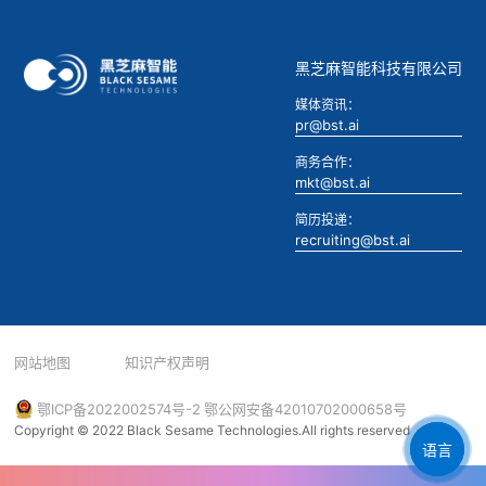
黑芝麻智能科技有限公司
媒体资讯：
pr@bst.ai
商务合作：
mkt@bst.ai
简历投递：
recruiting@bst.ai
网站地图
知识产权声明
鄂ICP备2022002574号-2
鄂公网安备42010702000658号
Copyright © 2022 Black Sesame Technologies.All rights reserved
语言
EN
繁
简